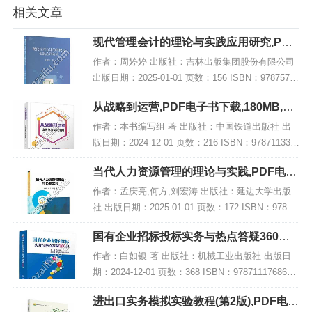
相关文章
现代管理会计的理论与实践应用研究,PDF
电子书下载
作者：周婷婷 出版社：吉林出版集团股份有限公司
出版日期：2025-01-01 页数：156 ISBN：97875731
50196 电子书大小：219MB [高清扫描版PDF格式]
从战略到运营,PDF电子书下载,180MB,网
内容简介...
盘资源
作者：本书编写组 著 出版社：中国铁道出版社 出
版日期：2024-12-01 页数：216 ISBN：978711331
4774 电子书大小：180MB [高清扫描版PDF格式] 内
当代人力资源管理的理论与实践,PDF电子
容简介...
书网盘下载
作者：孟庆亮,何方,刘宏涛 出版社：延边大学出版
社 出版日期：2025-01-01 页数：172 ISBN：97872
30070393 电子书大小：195MB [高清扫描版PDF格
国有企业招标投标实务与热点答疑360问,
式] 内容...
PDF电子书下载
作者：白如银 著 出版社：机械工业出版社 出版日
期：2024-12-01 页数：368 ISBN：9787111768678
电子书大小：242MB [高清扫描版PDF格式] 内容简
进出口实务模拟实验教程(第2版),PDF电子
介 本书...