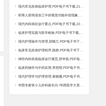
现代常见疾病临床护理,PDF电子书下载,217MB,网盘资源
听障人群阅读加工中的视觉功能补偿现象,秦钊,PDF电子书下载,网盘资源
现代内科病症诊疗要点,PDF电子书下载,223MB,网盘资源
临床护理实践与医学检验,PDF电子书下载,193MB,网盘资源
现代护理操作与管理,邵晓兰,PDF电子书下载,242MB,网盘资源
临床常见疾病护理程序,陈静,PDF电子书下载,185MB,网盘资源
神经内科疾病临床诊疗规范,郑华燕,PDF电子书下载,188MB,网盘资源
临床药物学与中药应用,李照明,PDF电子书下载,202MB,网盘资源
现代护理学与护理管理,蒋晓珊,PDF电子书下载,223MB,网盘资源
华西专家答小儿外科家长问 /华西医学大系?医学科普,PDF电子书网盘下载