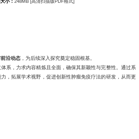
书大小：
248MB [高清扫描版PDF格式]
与前沿动态
，为后续深入探究奠定稳固根基。
立体系，力求内容精炼且全面，确保其新颖性与完整性。通过系
能力，拓展学术视野，促进创新性肿瘤免疫疗法的研发，从而更