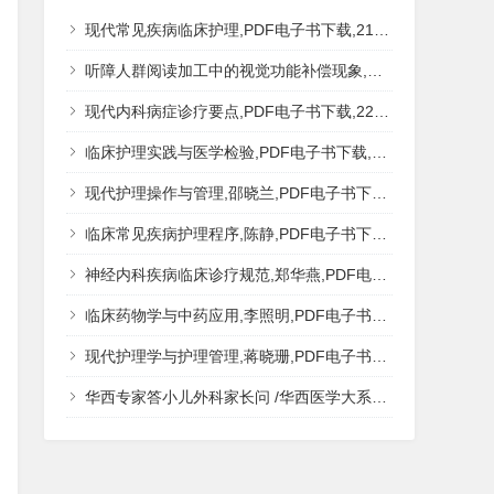
现代常见疾病临床护理,PDF电子书下载,217MB,网盘资源
听障人群阅读加工中的视觉功能补偿现象,秦钊,PDF电子书下载,网盘资源
现代内科病症诊疗要点,PDF电子书下载,223MB,网盘资源
临床护理实践与医学检验,PDF电子书下载,193MB,网盘资源
现代护理操作与管理,邵晓兰,PDF电子书下载,242MB,网盘资源
临床常见疾病护理程序,陈静,PDF电子书下载,185MB,网盘资源
神经内科疾病临床诊疗规范,郑华燕,PDF电子书下载,188MB,网盘资源
临床药物学与中药应用,李照明,PDF电子书下载,202MB,网盘资源
现代护理学与护理管理,蒋晓珊,PDF电子书下载,223MB,网盘资源
华西专家答小儿外科家长问 /华西医学大系?医学科普,PDF电子书网盘下载