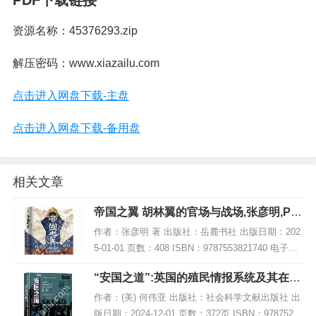
PDF下载链接
资源名称：45376293.zip
解压密码：www.xiazailu.com
点击进入网盘下载-主盘
点击进入网盘下载-备用盘
相关文章
帝国之翼 胡林翼的官场与战场,张彦明,PD
F电子书网盘下载
作者：张彦明 著 出版社：岳麓书社 出版日期：202
5-01-01 页数：408 ISBN：9787553821740 电子书
大小：219MB [高清扫描版PDF格式] 内容简介 本书
“安国之道”:英国的殖民情报系统及其在亚
聚焦于...
洲的扩张,PDF下载
作者：(美) 何伟亚 出版社：社会科学文献出版社 出
版日期：2024-12-01 页数：372页 ISBN：97875228