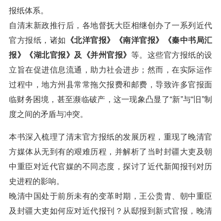
报纸体系。
自清末新政推行后，各地督抚大臣相继创办了一系列近代
官方报纸，诸如
《北洋官报》《南洋官报》《秦中书局汇
报》《湖北官报》及《并州官报》
等。这些官方报纸的设
立旨在促进信息流通，助力社会进步；然而，在实际运作
过程中，地方州县常常拖欠报费和邮费，导致许多官报面
临财务困境，甚至濒临破产，这一现象凸显了“新”与“旧”制
度之间的矛盾与冲突。
本书深入梳理了清末官方报纸的发展历程，重现了晚清官
方媒体从无到有的艰难历程，并解析了当时封疆大吏及朝
中重臣对近代官媒的不同态度，探讨了近代新闻报刊对历
史进程的影响。
晚清中国处于前所未有的变革时期，王公贵胄、朝中重臣
及封疆大吏如何应对近代报刊？从邸报到新式官报，晚清