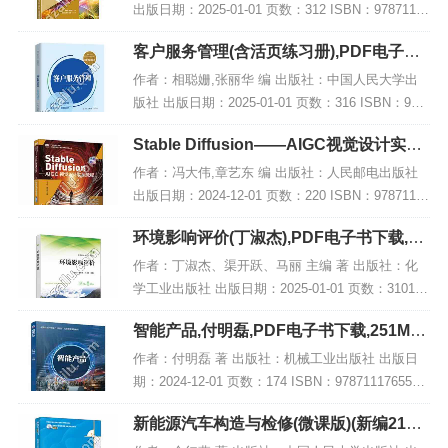
出版日期：2025-01-01 页数：312 ISBN：97871156
55790 电子书大小：235MB [高清扫描版PDF格式]
客户服务管理(含活页练习册),PDF电子书
内容简...
网盘下载
作者：相聪姗,张丽华 编 出版社：中国人民大学出
版社 出版日期：2025-01-01 页数：316 ISBN：978
7300330402 电子书大小：205MB [高清扫描版PDF
Stable Diffusion——AIGC视觉设计实战
格式] 内...
教程 微课版,PDF下载
作者：冯大伟,章艺东 编 出版社：人民邮电出版社
出版日期：2024-12-01 页数：220 ISBN：97871156
50122 电子书大小：187MB [高清扫描版PDF格式]
环境影响评价(丁淑杰),PDF电子书下载,网
内容简...
盘资源
作者：丁淑杰、渠开跃、马丽 主编 著 出版社：化
学工业出版社 出版日期：2025-01-01 页数：3101 I
SBN：9787122463760 电子书大小：217MB [高清
智能产品,付明磊,PDF电子书下载,251MB,
扫描版PDF格...
网盘资源
作者：付明磊 著 出版社：机械工业出版社 出版日
期：2024-12-01 页数：174 ISBN：9787111765585
电子书大小：251MB [高清扫描版PDF格式] 内容简
新能源汽车构造与检修(微课版)(新编21世
介 该著...
纪高等职业教育精品教材·汽车类),PDF下