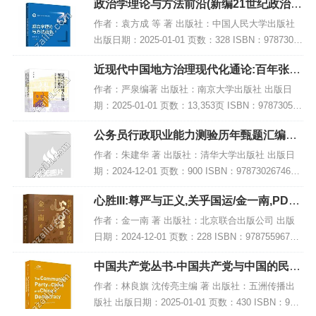
政治学理论与方法前沿(新编21世纪政治学
内容简介...
系列教材),PDF下载
作者：袁方成 等 著 出版社：中国人民大学出版社
出版日期：2025-01-01 页数：328 ISBN：97873003
28423 电子书大小：231MB [高清扫描版PDF格式]
近现代中国地方治理现代化通论:百年张謇
内容简...
与路径探索,PDF下载
作者：严泉编著 出版社：南京大学出版社 出版日
期：2025-01-01 页数：13,353页 ISBN：978730528
1747 电子书大小：238MB [高清扫描版PDF格式] 内
公务员行政职业能力测验历年甄题汇编及
容简介...
参考答案解析,PDF下载
作者：朱建华 著 出版社：清华大学出版社 出版日
期：2024-12-01 页数：900 ISBN：9787302674665
电子书大小：225MB [高清扫描版PDF格式] 内容简
心胜III:尊严与正义,关乎国运/金一南,PDF
介 《公...
电子书下载
作者：金一南 著 出版社：北京联合出版公司 出版
日期：2024-12-01 页数：228 ISBN：97875596793
83 电子书大小：235MB [高清扫描版PDF格式] 内容
中国共产党丛书-中国共产党与中国的民主
简介 《...
建设(英),PDF下载
作者：林良旗 沈传亮主编 著 出版社：五洲传播出
版社 出版日期：2025-01-01 页数：430 ISBN：978