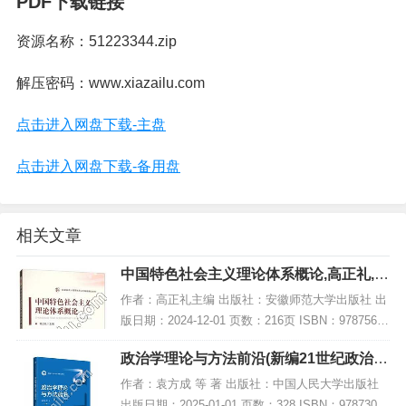
PDF下载链接
资源名称：51223344.zip
解压密码：www.xiazailu.com
点击进入网盘下载-主盘
点击进入网盘下载-备用盘
相关文章
中国特色社会主义理论体系概论,高正礼,P
DF电子书网盘下载
作者：高正礼主编 出版社：安徽师范大学出版社 出
版日期：2024-12-01 页数：216页 ISBN：97875676
17032 电子书大小：224MB [高清扫描版PDF格式]
政治学理论与方法前沿(新编21世纪政治学
内容简介...
系列教材),PDF下载
作者：袁方成 等 著 出版社：中国人民大学出版社
出版日期：2025-01-01 页数：328 ISBN：97873003