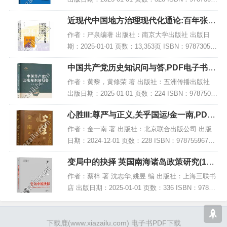
28423 电子书大小：231MB [高清扫描版PDF格式]
近现代中国地方治理现代化通论:百年张謇
内容简...
与路径探索,PDF下载
作者：严泉编著 出版社：南京大学出版社 出版日
期：2025-01-01 页数：13,353页 ISBN：978730528
1747 电子书大小：238MB [高清扫描版PDF格式] 内
中国共产党历史知识问与答,PDF电子书下
容简介...
载,网盘资源
作者：黄黎，黄修荣 著 出版社：五洲传播出版社
出版日期：2025-01-01 页数：224 ISBN：97875085
42683 电子书大小：263MB [高清扫描版PDF格式]
心胜III:尊严与正义,关乎国运/金一南,PDF
内容简介...
电子书下载
作者：金一南 著 出版社：北京联合出版公司 出版
日期：2024-12-01 页数：228 ISBN：97875596793
83 电子书大小：235MB [高清扫描版PDF格式] 内容
变局中的抉择 英国南海诸岛政策研究(192
简介 《...
0-1941),PDF下载
作者：蔡梓 著 沈志华,姚昱 编 出版社：上海三联书
店 出版日期：2025-01-01 页数：336 ISBN：97875
42685094 电子书大小：249MB [高清扫描版PDF格
式]...
下载鹿
(www.xiazailu.com)
电子书PDF下载