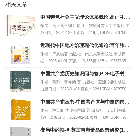
相关文章
中国特色社会主义理论体系概论,高正礼,P
DF电子书网盘下载
作者：高正礼主编 出版社：安徽师范大学出版社 出
版日期：2024-12-01 页数：216页 ISBN：97875676
17032 电子书大小：224MB [高清扫描版PDF格式]
近现代中国地方治理现代化通论:百年张謇
内容简介...
与路径探索,PDF下载
作者：严泉编著 出版社：南京大学出版社 出版日
期：2025-01-01 页数：13,353页 ISBN：978730528
1747 电子书大小：238MB [高清扫描版PDF格式] 内
中国共产党历史知识问与答,PDF电子书下
容简介...
载,网盘资源
作者：黄黎，黄修荣 著 出版社：五洲传播出版社
出版日期：2025-01-01 页数：224 ISBN：97875085
42683 电子书大小：263MB [高清扫描版PDF格式]
中国共产党丛书-中国共产党与中国的民主
内容简介...
建设(英),PDF下载
作者：林良旗 沈传亮主编 著 出版社：五洲传播出
版社 出版日期：2025-01-01 页数：430 ISBN：978
7508542652 电子书大小：186MB [高清扫描版PDF
变局中的抉择 英国南海诸岛政策研究(192
格式] 内...