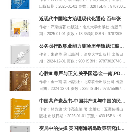
出版日期：2025-01-01 页数：328 ISBN：97873003
28423 电子书大小：231MB [高清扫描版PDF格式]
近现代中国地方治理现代化通论:百年张謇
内容简...
与路径探索,PDF下载
作者：严泉编著 出版社：南京大学出版社 出版日
期：2025-01-01 页数：13,353页 ISBN：978730528
1747 电子书大小：238MB [高清扫描版PDF格式] 内
公务员行政职业能力测验历年甄题汇编及
容简介...
参考答案解析,PDF下载
作者：朱建华 著 出版社：清华大学出版社 出版日
期：2024-12-01 页数：900 ISBN：9787302674665
电子书大小：225MB [高清扫描版PDF格式] 内容简
心胜III:尊严与正义,关乎国运/金一南,PDF
介 《公...
电子书下载
作者：金一南 著 出版社：北京联合出版公司 出版
日期：2024-12-01 页数：228 ISBN：97875596793
83 电子书大小：235MB [高清扫描版PDF格式] 内容
中国共产党丛书-中国共产党与中国的民主
简介 《...
建设(英),PDF下载
作者：林良旗 沈传亮主编 著 出版社：五洲传播出
版社 出版日期：2025-01-01 页数：430 ISBN：978
7508542652 电子书大小：186MB [高清扫描版PDF
变局中的抉择 英国南海诸岛政策研究(192
格式] 内...