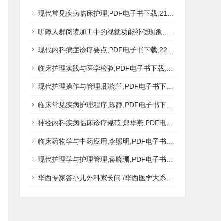
现代常见疾病临床护理,PDF电子书下载,217MB,网盘资源
听障人群阅读加工中的视觉功能补偿现象,秦钊,PDF电子书下载,网盘资源
现代内科病症诊疗要点,PDF电子书下载,223MB,网盘资源
临床护理实践与医学检验,PDF电子书下载,193MB,网盘资源
现代护理操作与管理,邵晓兰,PDF电子书下载,242MB,网盘资源
临床常见疾病护理程序,陈静,PDF电子书下载,185MB,网盘资源
神经内科疾病临床诊疗规范,郑华燕,PDF电子书下载,188MB,网盘资源
临床药物学与中药应用,李照明,PDF电子书下载,202MB,网盘资源
现代护理学与护理管理,蒋晓珊,PDF电子书下载,223MB,网盘资源
华西专家答小儿外科家长问 /华西医学大系?医学科普,PDF电子书网盘下载