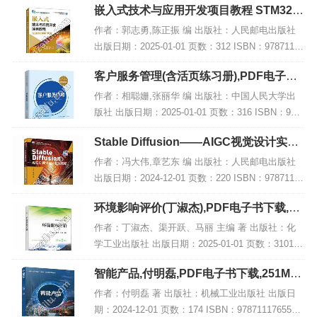
嵌入式技术与应用开发项目教程 STM32版
微课版 第2版,PDF下载
作者：郭志勇,陈正振 编 出版社：人民邮电出版社
出版日期：2025-01-01 页数：312 ISBN：97871156
55790 电子书大小：235MB [高清扫描版PDF格式]
客户服务管理(含活页练习册),PDF电子书
内容简...
网盘下载
作者：相聪姗,张丽华 编 出版社：中国人民大学出
版社 出版日期：2025-01-01 页数：316 ISBN：978
7300330402 电子书大小：205MB [高清扫描版PDF
Stable Diffusion——AIGC视觉设计实战
格式] 内...
教程 微课版,PDF下载
作者：冯大伟,章艺东 编 出版社：人民邮电出版社
出版日期：2024-12-01 页数：220 ISBN：97871156
50122 电子书大小：187MB [高清扫描版PDF格式]
环境影响评价(丁淑杰),PDF电子书下载,网
内容简...
盘资源
作者：丁淑杰、渠开跃、马丽 主编 著 出版社：化
学工业出版社 出版日期：2025-01-01 页数：3101 I
SBN：9787122463760 电子书大小：217MB [高清
智能产品,付明磊,PDF电子书下载,251MB,
扫描版PDF格...
网盘资源
作者：付明磊 著 出版社：机械工业出版社 出版日
期：2024-12-01 页数：174 ISBN：9787111765585