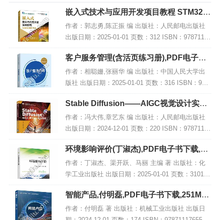
嵌入式技术与应用开发项目教程 STM32版
微课版 第2版,PDF下载
作者：郭志勇,陈正振 编 出版社：人民邮电出版社
出版日期：2025-01-01 页数：312 ISBN：97871156
55790 电子书大小：235MB [高清扫描版PDF格式]
客户服务管理(含活页练习册),PDF电子书
内容简...
网盘下载
作者：相聪姗,张丽华 编 出版社：中国人民大学出
版社 出版日期：2025-01-01 页数：316 ISBN：978
7300330402 电子书大小：205MB [高清扫描版PDF
Stable Diffusion——AIGC视觉设计实战
格式] 内...
教程 微课版,PDF下载
作者：冯大伟,章艺东 编 出版社：人民邮电出版社
出版日期：2024-12-01 页数：220 ISBN：97871156
50122 电子书大小：187MB [高清扫描版PDF格式]
环境影响评价(丁淑杰),PDF电子书下载,网
内容简...
盘资源
作者：丁淑杰、渠开跃、马丽 主编 著 出版社：化
学工业出版社 出版日期：2025-01-01 页数：3101 I
SBN：9787122463760 电子书大小：217MB [高清
智能产品,付明磊,PDF电子书下载,251MB,
扫描版PDF格...
网盘资源
作者：付明磊 著 出版社：机械工业出版社 出版日
期：2024-12-01 页数：174 ISBN：9787111765585