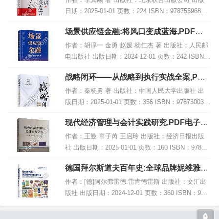
日期：2025-01-01 页数：224 ISBN：97875596802
42 电子书大小：227MB [高清扫描版PDF格式] 内容
场景供应链金融:将风口变成蓝海,PDF电
简介 在...
子书网盘下载
作者：胡淳一 金勇 赵媛 杨仁杰 著 出版社：人民邮
电出版社 出版日期：2024-12-01 页数：242 ISBN：
9787115650603 电子书大小：226MB [高清扫描版P
战略闭环——从战略到执行实战全案,PDF
DF格式]...
电子书下载
作者：秦杨勇 著 出版社：中国人民大学出版社 出
版日期：2025-01-01 页数：356 ISBN：978730033
2079 电子书大小：209MB [高清扫描版PDF格式] 内
现代经济管理与会计实践研究,PDF电子书
容简介...
网盘下载
作者：王曼 辜子芮 王启玲 出版社：经济日报出版
社 出版日期：2025-01-01 页数：160 ISBN：97875
19614461 电子书大小：188MB [高清扫描版PDF格
德国拜尔斯道夫百年史:全球品牌妮维雅、
式] 内容...
德莎和汉莎是如何创立的?,PDF下载
作者：[德]阿尔弗雷德.雷肯德雷斯 出版社：文汇出
版社 出版日期：2024-12-01 页数：360 ISBN：978
7549643363 电子书大小：209MB [高清扫描版PDF
格式]...