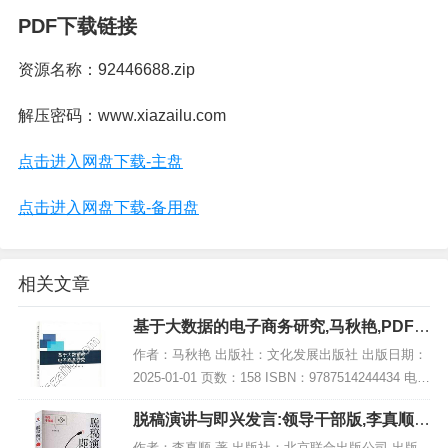
PDF下载链接
资源名称：92446688.zip
解压密码：www.xiazailu.com
点击进入网盘下载-主盘
点击进入网盘下载-备用盘
相关文章
基于大数据的电子商务研究,马秋艳,PDF电
子书下载,网盘资源
作者：马秋艳 出版社：文化发展出版社 出版日期：
2025-01-01 页数：158 ISBN：9787514244434 电子
书大小：213MB [高清扫描版PDF格式] 内容简介 该
脱稿演讲与即兴发言:领导干部版,李真顺,P
著作题...
DF电子书网盘下载
作者：李真顺 著 出版社：北京联合出版公司 出版