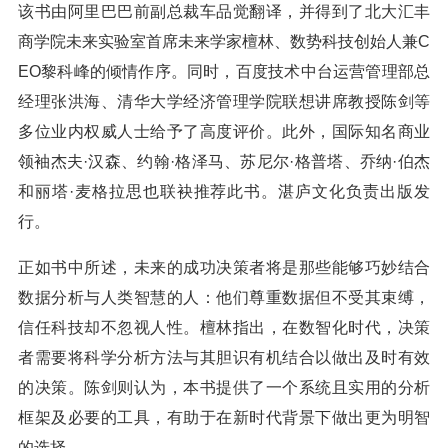
该书由阿里巴巴前副总裁车品觉翻译，并得到了北大汇丰
商学院未来实验室首席未来学家檀林、数势科技创始人兼C
EO黎科峰的倾情作序。同时，百度技术中台运营管理部总
经理张洪海、清华大学经济管理学院联想讲席教授陈剑等
多位业内权威人士给予了高度评价。此外，国际知名商业
领袖杰夫·汉森、约翰·格泽马、苏尼尔·格普塔、乔纳·伯杰
和丽塔·麦格拉思也联袂推荐此书。湛庐文化负责出版发
行。
正如书中所述，未来的成功决策者将是那些能够巧妙结合
数据分析与人类智慧的人：他们尊重数据但不受其束缚，
信任科技却不忽视人性。檀林指出，在数智化时代，决策
者需要将科学分析方法与其胆识有机结合以做出及时有效
的决策。陈剑则认为，本书提供了一个系统且实用的分析
框架及必要的工具，有助于在新时代背景下做出更为明智
的选择。