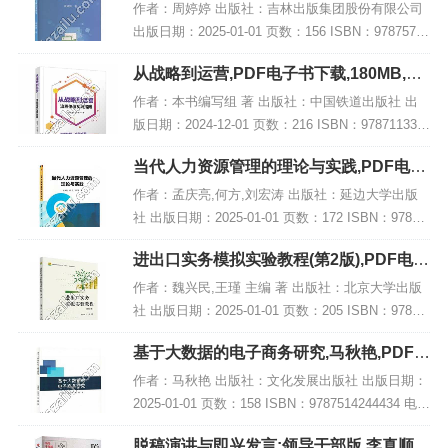
电子书下载
作者：周婷婷 出版社：吉林出版集团股份有限公司
出版日期：2025-01-01 页数：156 ISBN：97875731
50196 电子书大小：219MB [高清扫描版PDF格式]
从战略到运营,PDF电子书下载,180MB,网
内容简介...
盘资源
作者：本书编写组 著 出版社：中国铁道出版社 出
版日期：2024-12-01 页数：216 ISBN：978711331
4774 电子书大小：180MB [高清扫描版PDF格式] 内
当代人力资源管理的理论与实践,PDF电子
容简介...
书网盘下载
作者：孟庆亮,何方,刘宏涛 出版社：延边大学出版
社 出版日期：2025-01-01 页数：172 ISBN：97872
30070393 电子书大小：195MB [高清扫描版PDF格
进出口实务模拟实验教程(第2版),PDF电子
式] 内容...
书下载
作者：魏兴民,王瑾 主编 著 出版社：北京大学出版
社 出版日期：2025-01-01 页数：205 ISBN：97873
01349410 电子书大小：257MB [高清扫描版PDF格
基于大数据的电子商务研究,马秋艳,PDF电
式] 内...
子书下载,网盘资源
作者：马秋艳 出版社：文化发展出版社 出版日期：
2025-01-01 页数：158 ISBN：9787514244434 电子
书大小：213MB [高清扫描版PDF格式] 内容简介 该
脱稿演讲与即兴发言:领导干部版,李真顺,P