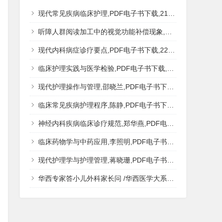
现代常见疾病临床护理,PDF电子书下载,217MB,网盘资源
听障人群阅读加工中的视觉功能补偿现象,秦钊,PDF电子书下载,网盘资源
现代内科病症诊疗要点,PDF电子书下载,223MB,网盘资源
临床护理实践与医学检验,PDF电子书下载,193MB,网盘资源
现代护理操作与管理,邵晓兰,PDF电子书下载,242MB,网盘资源
临床常见疾病护理程序,陈静,PDF电子书下载,185MB,网盘资源
神经内科疾病临床诊疗规范,郑华燕,PDF电子书下载,188MB,网盘资源
临床药物学与中药应用,李照明,PDF电子书下载,202MB,网盘资源
现代护理学与护理管理,蒋晓珊,PDF电子书下载,223MB,网盘资源
华西专家答小儿外科家长问 /华西医学大系?医学科普,PDF电子书网盘下载