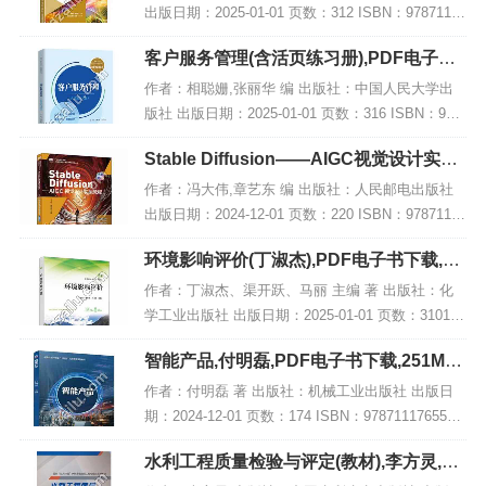
出版日期：2025-01-01 页数：312 ISBN：97871156
55790 电子书大小：235MB [高清扫描版PDF格式]
客户服务管理(含活页练习册),PDF电子书
内容简...
网盘下载
作者：相聪姗,张丽华 编 出版社：中国人民大学出
版社 出版日期：2025-01-01 页数：316 ISBN：978
7300330402 电子书大小：205MB [高清扫描版PDF
Stable Diffusion——AIGC视觉设计实战
格式] 内...
教程 微课版,PDF下载
作者：冯大伟,章艺东 编 出版社：人民邮电出版社
出版日期：2024-12-01 页数：220 ISBN：97871156
50122 电子书大小：187MB [高清扫描版PDF格式]
环境影响评价(丁淑杰),PDF电子书下载,网
内容简...
盘资源
作者：丁淑杰、渠开跃、马丽 主编 著 出版社：化
学工业出版社 出版日期：2025-01-01 页数：3101 I
SBN：9787122463760 电子书大小：217MB [高清
智能产品,付明磊,PDF电子书下载,251MB,
扫描版PDF格...
网盘资源
作者：付明磊 著 出版社：机械工业出版社 出版日
期：2024-12-01 页数：174 ISBN：9787111765585
电子书大小：251MB [高清扫描版PDF格式] 内容简
水利工程质量检验与评定(教材),李方灵,PD
介 该著...
F电子书网盘下载