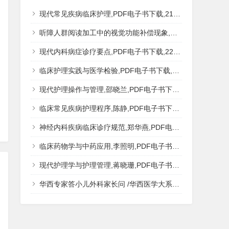
现代常见疾病临床护理,PDF电子书下载,217MB,网盘资源
听障人群阅读加工中的视觉功能补偿现象,秦钊,PDF电子书下载,网盘资源
现代内科病症诊疗要点,PDF电子书下载,223MB,网盘资源
临床护理实践与医学检验,PDF电子书下载,193MB,网盘资源
现代护理操作与管理,邵晓兰,PDF电子书下载,242MB,网盘资源
临床常见疾病护理程序,陈静,PDF电子书下载,185MB,网盘资源
神经内科疾病临床诊疗规范,郑华燕,PDF电子书下载,188MB,网盘资源
临床药物学与中药应用,李照明,PDF电子书下载,202MB,网盘资源
现代护理学与护理管理,蒋晓珊,PDF电子书下载,223MB,网盘资源
华西专家答小儿外科家长问 /华西医学大系?医学科普,PDF电子书网盘下载