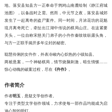
地。落安县知县方一正奉命于鹁鸠山南麓绘制《静江府城
池图》，以备战时之需。然而，中元节之夜，落安县城郊
发生了一起离奇的盗尸案件。同一时间，月浓花坊的花魁
琉月离奇死亡，牵扯出江湖中传说的棋局山庄。在这紧要
关头，一位自称宋慈关门弟子的小仵作秦吱吱崭露头角，
与方一正联手揭开多年尘封的秘密。
聪慧伶俐的女仵作，外表冷峻内心炽热的小镇知县。
两桩悬案，一个神秘棋局，情节烧脑刺激，暗生情愫……
惊心动魄的破案过程，尽在
《仵作》
。
作者简介
作者
明玉
，悬疑文学创作者。
专注于类型文学创作领域，力求使每一部作品均能成为启
迪心智的明灯。