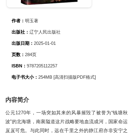
作者：
明玉著
出版社：
辽宁人民出版社
出版日期：
2025-01-01
页数：
284页
ISBN：
9787205112257
电子书大小：
254MB [高清扫描版PDF格式]
内容简介
公元1270年，一场突如其来的风暴摧毁了被誉为“钱塘秋
波”的北海塘，南襄隘道这片战略要地血流成河，国家命运
岌岌可危。与此同时，远在千里之外的静江府亦非安宁之