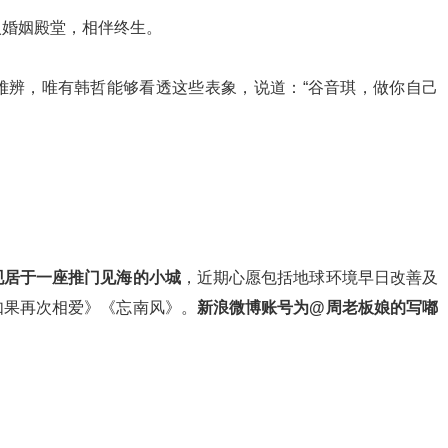
入婚姻殿堂，相伴终生。
难辨，唯有韩哲能够看透这些表象，说道：“谷音琪，做你自己
现居于一座推门见海的小城
，近期心愿包括地球环境早日改善及
如果再次相爱》《忘南风》。
新浪微博账号为@周老板娘的写嘟