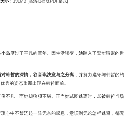
书大小：
191MB [高清扫描版PDF格式]
在小岛度过了平凡的童年。因生活骤变，她踏入了繁华喧嚣的世
面对韩哲的深情，谷音琪决意与之分离
，并努力遵守与韩哲的约
更优秀的姿态重新出现在韩哲面前。
英俊不凡，而她却狼狈不堪。正当她试图逃离时，却被韩哲当场
音琪心中不禁泛起一阵无奈的叹息，意识到无论怎样逃避，都无