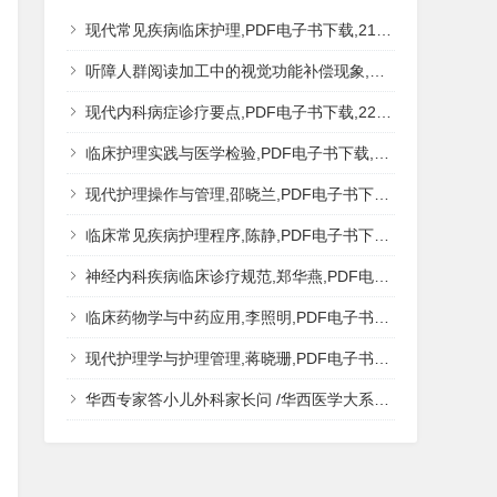
现代常见疾病临床护理,PDF电子书下载,217MB,网盘资源
听障人群阅读加工中的视觉功能补偿现象,秦钊,PDF电子书下载,网盘资源
现代内科病症诊疗要点,PDF电子书下载,223MB,网盘资源
临床护理实践与医学检验,PDF电子书下载,193MB,网盘资源
现代护理操作与管理,邵晓兰,PDF电子书下载,242MB,网盘资源
临床常见疾病护理程序,陈静,PDF电子书下载,185MB,网盘资源
神经内科疾病临床诊疗规范,郑华燕,PDF电子书下载,188MB,网盘资源
临床药物学与中药应用,李照明,PDF电子书下载,202MB,网盘资源
现代护理学与护理管理,蒋晓珊,PDF电子书下载,223MB,网盘资源
华西专家答小儿外科家长问 /华西医学大系?医学科普,PDF电子书网盘下载