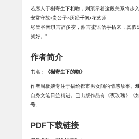
若恋人于槲寄生下相吻，则预示着这段关系将步
安常守故•贵公子×历经千帆•花艺师
尽管谷音琪言辞多变，甜言蜜语信手拈来，真假
就好。”
作者简介
书名：
《槲寄生下的吻》
作者周板娘专注于描绘都市男女间的情感故事。
自身文笔日益精进。已出版作品有《夜玫瑰》《
号
。
PDF下载链接