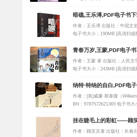
暗礁,王乐溥,PDF电子书下
作者：王乐溥 出版社：中国文史出版社 
电子书大小：190MB [高清扫描版
青春万岁,王蒙,PDF电子书
作者：王蒙 著 出版社：人民文学出版社
电子书大小：243MB [高清扫描版
纳特·特纳的自白,PDF电
作者：[美]威廉·斯泰隆（Willia
BN：9787572621369 电子书大
挂在睫毛上的彩虹——顾笑
作者：顾笑言著 出版社：长春出版社 出