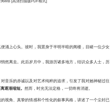
196MB [高清扫描版PDF格式]
忆便涌上心头。彼时，我置身于半明半暗的阁楼，目睹一位少女
却悄然离去。此后岁月中，我游历诸多地方，结识众多人士，历
、对音乐的赤诚以及对艺术纯粹的追求，引发了我对她神秘过往
距离逐渐缩短。
然而，时光无法定格，一切终将消逝。
锐的视角、真挚的情感和个性化的叙事风格，讲述了一个尘封已