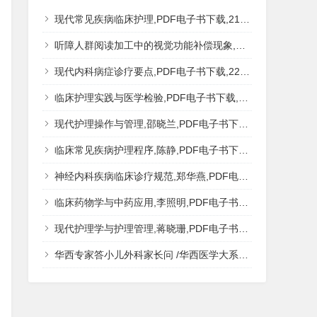
现代常见疾病临床护理,PDF电子书下载,217MB,网盘资源
听障人群阅读加工中的视觉功能补偿现象,秦钊,PDF电子书下载,网盘资源
现代内科病症诊疗要点,PDF电子书下载,223MB,网盘资源
临床护理实践与医学检验,PDF电子书下载,193MB,网盘资源
现代护理操作与管理,邵晓兰,PDF电子书下载,242MB,网盘资源
临床常见疾病护理程序,陈静,PDF电子书下载,185MB,网盘资源
神经内科疾病临床诊疗规范,郑华燕,PDF电子书下载,188MB,网盘资源
临床药物学与中药应用,李照明,PDF电子书下载,202MB,网盘资源
现代护理学与护理管理,蒋晓珊,PDF电子书下载,223MB,网盘资源
华西专家答小儿外科家长问 /华西医学大系?医学科普,PDF电子书网盘下载