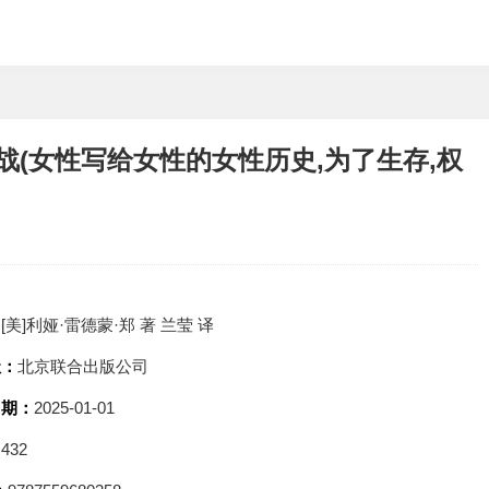
战(女性写给女性的女性历史,为了生存,权
：
[美]利娅·雷德蒙·郑 著 兰莹 译
社：
北京联合出版公司
日期：
2025-01-01
：
432