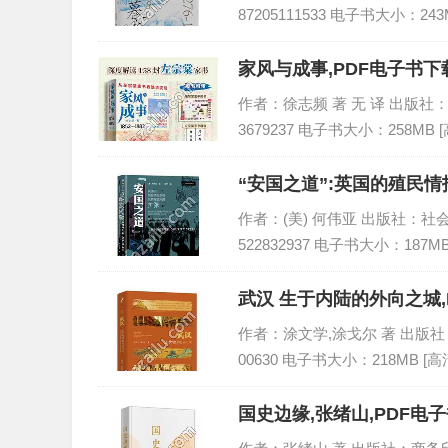
87205111533 电子书大小：243
家风与成事,PDF电子书下载
作者：徐志频 著 无 译 出版社：中国
3679237 电子书大小：258MB 
“安国之道”:英国的殖民情
作者：(美) 何伟亚 出版社：社会科
522832937 电子书大小：187M
武汉 生于内陆的外向之城,
作者：涂文学,涂戈尔 著 出版社：团结
00630 电子书大小：218MB [
国史边缘,张绪山,PDF电子