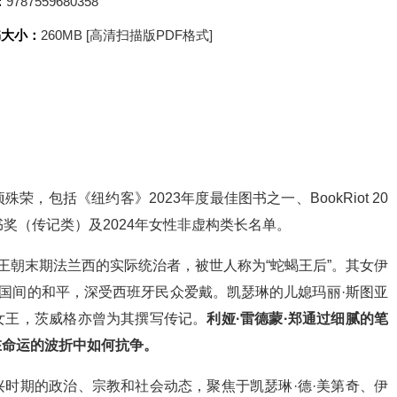
：
9787559680358
书大小：
260MB [高清扫描版PDF格式]
，包括《纽约客》2023年度最佳图书之一、BookRiot 20
奖（传记类）及2024年女性非虚构类长名单。
王朝末期法兰西的实际统治者，被世人称为“蛇蝎王后”。其女伊
两国间的和平，深受西班牙民众爱戴。凯瑟琳的儿媳玛丽·斯图亚
女王，茨威格亦曾为其撰写传记。
利娅·雷德蒙·郑通过细腻的笔
在命运的波折中如何抗争。
时期的政治、宗教和社会动态，聚焦于凯瑟琳·德·美第奇、伊