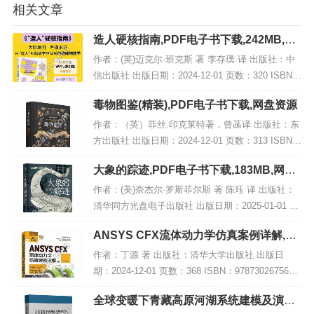
相关文章
造人硬核指南,PDF电子书下载,242MB,网
盘资源
作者：(英)迈克尔·班克斯 著 李存璞 译 出版社：中
信出版社 出版日期：2024-12-01 页数：320 ISBN：
9787521769807 电子书大小：242MB [高清扫描版P
毒物图鉴(精装),PDF电子书下载,网盘资源
DF格式...
作者：（英）菲丝.印克莱特著，曾菡译 出版社：东
方出版社 出版日期：2024-12-01 页数：313 ISBN：
9787520738347 电子书大小：202MB [高清扫描版P
大象的踪迹,PDF电子书下载,183MB,网盘
DF格式]...
资源
作者：(美)奈杰尔·罗斯菲尔斯 著 陈珏 译 出版社：
清华同方光盘电子出版社 出版日期：2025-01-01 页
数：348 ISBN：9787545220131 电子书大小：183
ANSYS CFX流体动力学仿真案例详解,PD
MB [高清扫...
F电子书下载
作者：丁源 著 出版社：清华大学出版社 出版日
期：2024-12-01 页数：368 ISBN：9787302675617
电子书大小：228MB [高清扫描版PDF格式] 内容简
全球变暖下青藏高原河湖系统建模及演变
介 《AN...