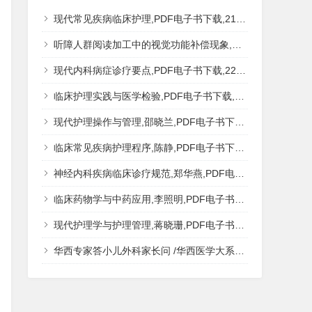
现代常见疾病临床护理,PDF电子书下载,217MB,网盘资源
听障人群阅读加工中的视觉功能补偿现象,秦钊,PDF电子书下载,网盘资源
现代内科病症诊疗要点,PDF电子书下载,223MB,网盘资源
临床护理实践与医学检验,PDF电子书下载,193MB,网盘资源
现代护理操作与管理,邵晓兰,PDF电子书下载,242MB,网盘资源
临床常见疾病护理程序,陈静,PDF电子书下载,185MB,网盘资源
神经内科疾病临床诊疗规范,郑华燕,PDF电子书下载,188MB,网盘资源
临床药物学与中药应用,李照明,PDF电子书下载,202MB,网盘资源
现代护理学与护理管理,蒋晓珊,PDF电子书下载,223MB,网盘资源
华西专家答小儿外科家长问 /华西医学大系?医学科普,PDF电子书网盘下载