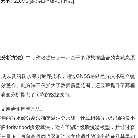
书大小：
216MB [高清扫描版PDF格式]
变分析方法》
中，作者提出了一种基于多源数据融合的青藏高原
测以及船载水深测量等技术，通过GNSS星站差分技术建立统
有效整合。此方法不仅扩大了数据覆盖范围，还显著提升了高程
与演变分析提供了可靠的数据支持。
水文连通性建模方法。
控制的分水岭分割法确定湖泊分水线，计算相邻分水线间的最小
ority-flood搜索算法，建立了湖泊级联漫溢模型，并通过森
暖背景下，青藏高原内流区湖泊水文连通性的演变特征及其早期