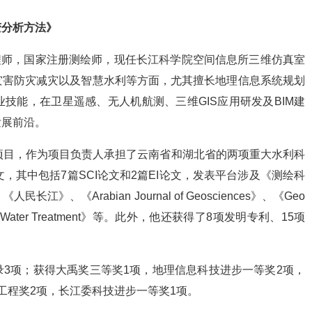
变分析方法》
工程师，国家注册测绘师，现任长江科学院空间信息所三维仿真室
灾害防灾减灾以及智慧水利等方面，尤其擅长地理信息系统规划
技能，在卫星遥感、无人机航测、三维GIS应用研发及BIM建
发展前沿。
项目，作为项目负责人承担了云南省和湖北省的两项重大水利科
，其中包括7篇SCI论文和2篇EI论文，发表平台涉及《测绘科
《Arabian Journal of Geosciences》、《Geo
n and Water Treatment》等。此外，他还获得了8项发明专利、15项
3项；获得大禹奖三等奖1项，地理信息科技进步一等奖2项，
工程奖2项，长江委科技进步一等奖1项。