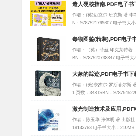
造人硬核指南,PDF电子书下
作者：(英)迈克尔·班克斯 著 李存
N：9787521769807 电子书大
毒物图鉴(精装),PDF电子
作者：（英）菲丝.印克莱特著，曾菡
BN：9787520738347 电子书大
大象的踪迹,PDF电子书下载
作者：(美)奈杰尔·罗斯菲尔斯 著
1 页数：348 ISBN：97875452
激光制造技术及应用,PDF
作者：陈玉华 张体明 著 出版社：国
18133783 电子书大小：210MB