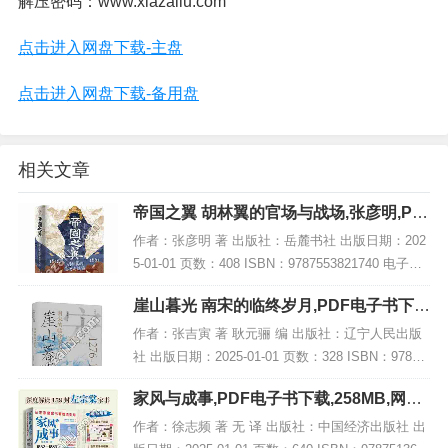
解压密码：www.xiazailu.com
点击进入网盘下载-主盘
点击进入网盘下载-备用盘
相关文章
帝国之翼 胡林翼的官场与战场,张彦明,PD
F电子书网盘下载
作者：张彦明 著 出版社：岳麓书社 出版日期：202
5-01-01 页数：408 ISBN：9787553821740 电子书
大小：219MB [高清扫描版PDF格式] 内容简介 本书
崖山暮光 南宋的临终岁月,PDF电子书下
聚焦于...
载,网盘资源
作者：张吉寅 著 耿元骊 编 出版社：辽宁人民出版
社 出版日期：2025-01-01 页数：328 ISBN：97872
05111533 电子书大小：243MB [高清扫描版PDF格
家风与成事,PDF电子书下载,258MB,网盘
式] 内...
资源
作者：徐志频 著 无 译 出版社：中国经济出版社 出