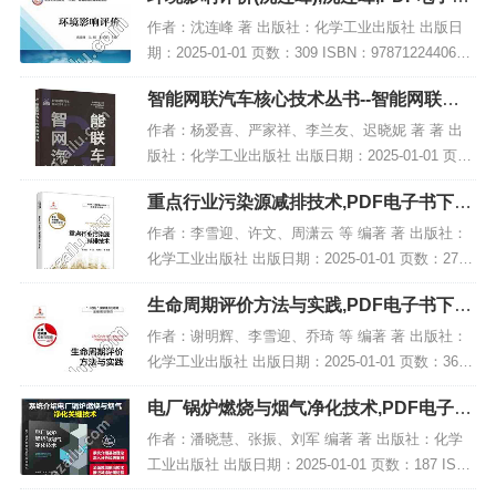
下载,网盘资源
作者：沈连峰 著 出版社：化学工业出版社 出版日
期：2025-01-01 页数：309 ISBN：9787122440617
电子书大小：208MB [高清扫描版PDF格式] 内容简
智能网联汽车核心技术丛书--智能网联汽
介 教材...
车线控底盘技术,PDF下载
作者：杨爱喜、严家祥、李兰友、迟晓妮 著 著 出
版社：化学工业出版社 出版日期：2025-01-01 页
数：213 ISBN：9787122464156 电子书大小：189
重点行业污染源减排技术,PDF电子书下载,
MB [高清扫描版P...
网盘资源
作者：李雪迎、许文、周潇云 等 编著 著 出版社：
化学工业出版社 出版日期：2025-01-01 页数：278 I
SBN：9787122458193 电子书大小：210MB [高清
生命周期评价方法与实践,PDF电子书下载,
扫描版PDF...
网盘资源
作者：谢明辉、李雪迎、乔琦 等 编著 著 出版社：
化学工业出版社 出版日期：2025-01-01 页数：365 I
SBN：9787122428387 电子书大小：215MB [高清
电厂锅炉燃烧与烟气净化技术,PDF电子书
扫描版PDF...
网盘下载
作者：潘晓慧、张振、刘军 编著 著 出版社：化学
工业出版社 出版日期：2025-01-01 页数：187 ISB
N：9787122463708 电子书大小：248MB [高清扫描