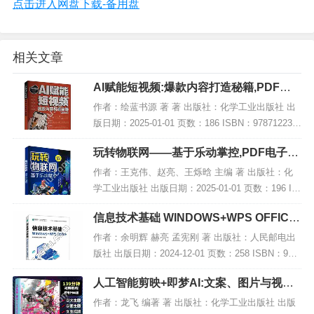
点击进入网盘下载-备用盘
相关文章
AI赋能短视频:爆款内容打造秘籍,PDF电
子书下载
作者：绘蓝书源 著 著 出版社：化学工业出版社 出
版日期：2025-01-01 页数：186 ISBN：978712236
5699 电子书大小：200MB [高清扫描版PDF格式] 内
玩转物联网——基于乐动掌控,PDF电子书
容简...
网盘下载
作者：王克伟、赵亮、王烁晗 主编 著 出版社：化
学工业出版社 出版日期：2025-01-01 页数：196 IS
BN：9787122460721 电子书大小：259MB [高清扫
信息技术基础 WINDOWS+WPS OFFICE,
描版PDF格式...
PDF下载
作者：余明辉 赫亮 孟宪刚 著 出版社：人民邮电出
版社 出版日期：2024-12-01 页数：258 ISBN：978
7115641540 电子书大小：192MB [高清扫描版PDF
人工智能剪映+即梦AI:文案、图片与视频
格式]...
生成技巧大全,PDF下载
作者：龙飞 编著 著 出版社：化学工业出版社 出版