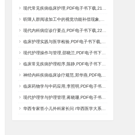
现代常见疾病临床护理,PDF电子书下载,217MB,网盘资源
听障人群阅读加工中的视觉功能补偿现象,秦钊,PDF电子书下载,网盘资源
现代内科病症诊疗要点,PDF电子书下载,223MB,网盘资源
临床护理实践与医学检验,PDF电子书下载,193MB,网盘资源
现代护理操作与管理,邵晓兰,PDF电子书下载,242MB,网盘资源
临床常见疾病护理程序,陈静,PDF电子书下载,185MB,网盘资源
神经内科疾病临床诊疗规范,郑华燕,PDF电子书下载,188MB,网盘资源
临床药物学与中药应用,李照明,PDF电子书下载,202MB,网盘资源
现代护理学与护理管理,蒋晓珊,PDF电子书下载,223MB,网盘资源
华西专家答小儿外科家长问 /华西医学大系?医学科普,PDF电子书网盘下载