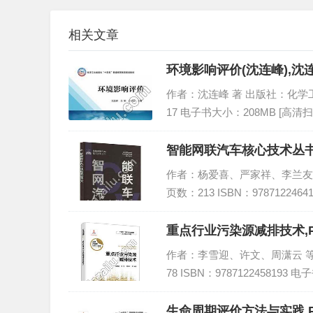
相关文章
环境影响评价(沈连峰),沈
作者：沈连峰 著 出版社：化学工业出版
17 电子书大小：208MB [高清扫
智能网联汽车核心技术丛书
作者：杨爱喜、严家祥、李兰友、迟
页数：213 ISBN：978712246
重点行业污染源减排技术,
作者：李雪迎、许文、周潇云 等 编
78 ISBN：9787122458193 
生命周期评价方法与实践,