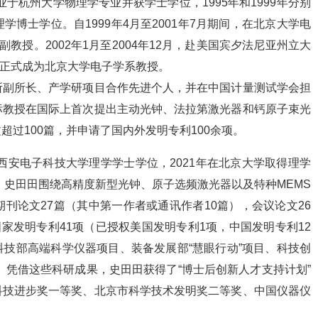
业于杭州大学物理学专业并获学士学位，1995年和1999年分别
博士学位。自1999年4月至2001年7月期间，在北京大学电
为副教授。2002年1月至2004年12月，赴美国宾夕法尼亚州立大
，正式成为北京大学电子学系教授。
所副所长、产学研项目合作先进个人，并在中国计量测试学会担
标教授在国际上首次提出主动光钟、法拉第激光器和钙原子束光
过100篇，并申请了国内外发明专利100余项。
西安电子科技大学理学学士学位，2021年在北京大学取得理学
，史田田围绕高精度新型光钟、原子选频激光器以及特种MEMS
刊论文27篇（其中第一作者或通讯作者10篇），会议论文26
家发明专利41项（已授权美国发明专利1项，中国发明专利12
技部高端科学仪器项目、装备发展部“慧眼行动”项目、科技创
。凭借这些科研成果，史田田获得了“博士后创新人才支持计划”
科技进步奖一等奖、北京市科学技术发明奖二等奖、中国仪器仪