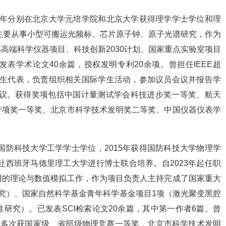
18年分别在北京大学元培学院和北京大学获得理学学士学位和理
多主要从事小型可搬运光频标、芯片原子钟、原子光谱研究，作为
高端科学仪器项目、科技创新2030计划、国家重点实验室项目
表学术论文40余篇，授权发明专利20余项。曾担任IEEE超
际学生代表，负责组织相关国际学生活动，参加议员会议并报告学
会议。获得奖项包括中国计量测试学会科技进步奖一等奖、航天
专项奖一等奖、北京市科学技术发明奖二等奖、中国仪器仪表学
国防科技大学工学学士学位，2015年获得国防科技大学物理学
赴西班牙马德里理工大学进行博士联合培养。自2023年起任职
用的理论与数值模拟工作，作为项目负责人主持完成了国家重大
究）、国家自然科学基金青年科学基金项目1项（激光聚变黑腔
研究）。已发表SCI检索论文20余篇，其中第一作者6篇。曾
，多次获国家级、省部级物理竞赛一等奖，北京市科学技术发明