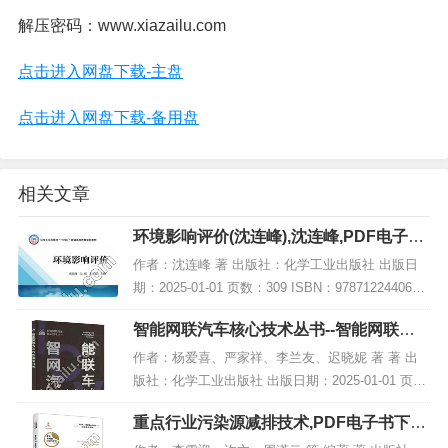
解压密码：www.xiazailu.com
点击进入网盘下载-主盘
点击进入网盘下载-备用盘
相关文章
环境影响评价(沈连峰),沈连峰,PDF电子书
下载,网盘资源
作者：沈连峰 著 出版社：化学工业出版社 出版日
期：2025-01-01 页数：309 ISBN：9787122440617
电子书大小：208MB [高清扫描版PDF格式] 内容简
智能网联汽车核心技术丛书--智能网联汽
介 教材...
车线控底盘技术,PDF下载
作者：杨爱喜、严家祥、李兰友、迟晓妮 著 著 出
版社：化学工业出版社 出版日期：2025-01-01 页
数：213 ISBN：9787122464156 电子书大小：189
重点行业污染源减排技术,PDF电子书下载,
MB [高清扫描版P...
网盘资源