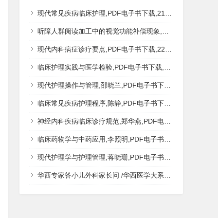
现代常见疾病临床护理,PDF电子书下载,217MB,网盘资源
听障人群阅读加工中的视觉功能补偿现象,秦钊,PDF电子书下载,网盘资源
现代内科病症诊疗要点,PDF电子书下载,223MB,网盘资源
临床护理实践与医学检验,PDF电子书下载,193MB,网盘资源
现代护理操作与管理,邵晓兰,PDF电子书下载,242MB,网盘资源
临床常见疾病护理程序,陈静,PDF电子书下载,185MB,网盘资源
神经内科疾病临床诊疗规范,郑华燕,PDF电子书下载,188MB,网盘资源
临床药物学与中药应用,李照明,PDF电子书下载,202MB,网盘资源
现代护理学与护理管理,蒋晓珊,PDF电子书下载,223MB,网盘资源
华西专家答小儿外科家长问 /华西医学大系?医学科普,PDF电子书网盘下载