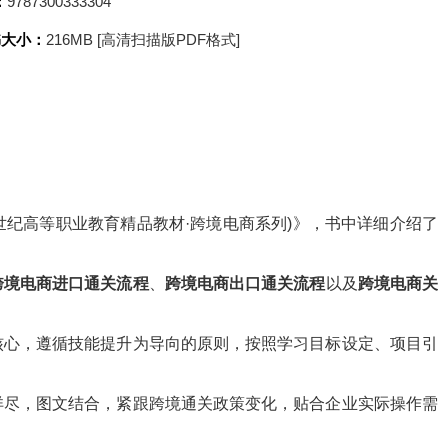
：
9787300333304
书大小：
216MB [高清扫描版PDF格式]
1世纪高等职业教育精品教材·跨境电商系列)》，书中详细介绍了
跨境电商进口通关流程
、
跨境电商出口通关流程
以及
跨境电商关
核心，遵循技能提升为导向的原则，按照学习目标设定、项目引
。
详尽，图文结合，紧跟跨境通关政策变化，贴合企业实际操作需