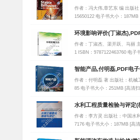
作者：冯大伟,章艺东 编 出版社：人
15650122 电子书大小：187MB
环境影响评价(丁淑杰),P
作者：丁淑杰、渠开跃、马丽 主编 
1 ISBN：9787122463760 
智能产品,付明磊,PDF电子
作者：付明磊 著 出版社：机械工业出版
85 电子书大小：251MB [高清扫
水利工程质量检验与评定(教
作者：李方灵 出版社：中国水利水电出
7176 电子书大小：187MB [高