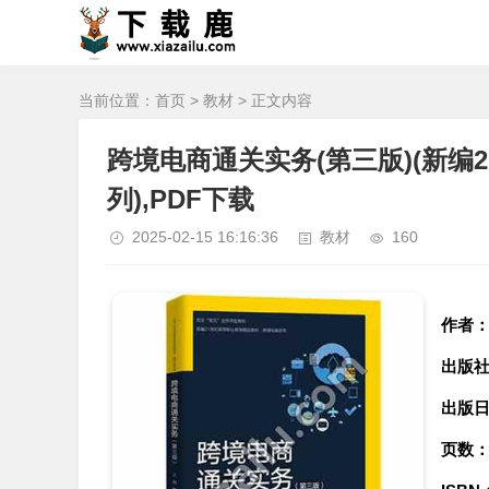
当前位置：
首页
>
教材
> 正文内容
跨境电商通关实务(第三版)(新编
列),PDF下载
2025-02-15 16:16:36
教材
160
作者
出版
出版
页数