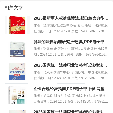
相关文章
2025最新军人权益保障法规汇编(含典型案
例),PDF下载
作者：法律出版社法规中心编 著 出版社：法律出版
社 出版日期：2025-01-01 页数：593 ISBN：97875
19798079 电子书大小：191MB [高清扫描版PDF格
算法的法律治理研究,张恩典,PDF电子书下
式] 内容...
载,网盘资源
作者：张恩典 出版社：中国政法大学出版社 出版日
期：2024-12-01 页数：未知 ISBN：978757641668
8 电子书大小：185MB [高清扫描版PDF格式] 内容
2025国家统一法律职业资格考试法律法规
简介 202...
汇编(便携本)第一卷【2025飞跃版?便…,P
作者：飞跃考试辅导中心 著 出版社：中国法制出版
DF
社 出版日期：2024-12-01 页数：912 ISBN：97875
21647723 电子书大小：256MB [高清扫描版PDF格
企业合规经营指南,PDF电子书下载,网盘资
式] 内容...
源
作者：胡孝良 洪友红主编 著 出版社：法律出版社
出版日期：2024-12-01 页数：534 ISBN：97875197
95900 电子书大小：224MB [高清扫描版PDF格式]
2025国家统一法律职业资格考试法律法规