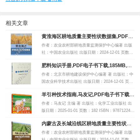
相关文章
黄淮海区耕地质量主要性状数据集,PDF电
子书网盘下载
作者：农业农村部耕地质量监测保护中心编著 出版
社：中国农业出版社 出版日期：2024-12-01 页数：
199页 ISBN：9787109325531 电子书大小：225MB
肥料知识手册,PDF电子书下载,185MB,网
[高清扫描版PDF...
盘资源
作者：北京市耕地建设保护中心编著 著 出版社：中
国农业科学技术出版社 出版日期：2024-12-01 页
数：179 ISBN：9787511665829 电子书大小：185
羊引种技术指南,马友记,PDF电子书下载,
MB [高清扫描版PD...
网盘资源
作者：马友记 主编 著 出版社：化学工业出版社 出
版日期：2025-01-01 页数：182 ISBN：978712245
8094 电子书大小：195MB [高清扫描版PDF格式] 内
内蒙古及长城沿线区耕地质量主要性状数
容简...
据集,PDF电子书下载
作者：农业农村部耕地质量监测保护中心编著 出版
社：中国农业出版社 出版日期：2024-11-01 页数：