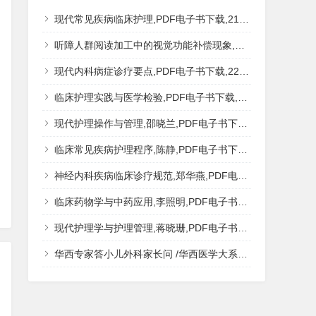
现代常见疾病临床护理,PDF电子书下载,217MB,网盘资源
听障人群阅读加工中的视觉功能补偿现象,秦钊,PDF电子书下载,网盘资源
现代内科病症诊疗要点,PDF电子书下载,223MB,网盘资源
临床护理实践与医学检验,PDF电子书下载,193MB,网盘资源
现代护理操作与管理,邵晓兰,PDF电子书下载,242MB,网盘资源
临床常见疾病护理程序,陈静,PDF电子书下载,185MB,网盘资源
神经内科疾病临床诊疗规范,郑华燕,PDF电子书下载,188MB,网盘资源
临床药物学与中药应用,李照明,PDF电子书下载,202MB,网盘资源
现代护理学与护理管理,蒋晓珊,PDF电子书下载,223MB,网盘资源
华西专家答小儿外科家长问 /华西医学大系?医学科普,PDF电子书网盘下载