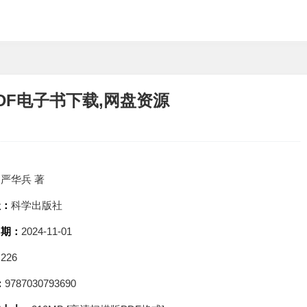
DF电子书下载,网盘资源
：
严华兵 著
社：
科学出版社
日期：
2024-11-01
：
226
：
9787030793690