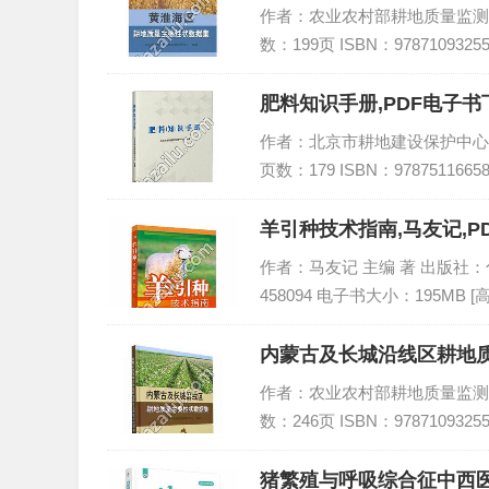
作者：农业农村部耕地质量监测保护
数：199页 ISBN：978710932
肥料知识手册,PDF电子书下
作者：北京市耕地建设保护中心编著
页数：179 ISBN：978751166
羊引种技术指南,马友记,P
作者：马友记 主编 著 出版社：化学工
458094 电子书大小：195MB [
内蒙古及长城沿线区耕地质
作者：农业农村部耕地质量监测保护
数：246页 ISBN：978710932
猪繁殖与呼吸综合征中西医