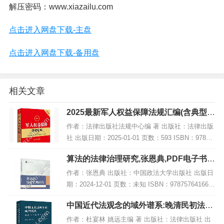
解压密码：www.xiazailu.com
点击进入网盘下载-主盘
点击进入网盘下载-备用盘
相关文章
2025最新军人权益保障法规汇编(含典型案
例),PDF下载
作者：法律出版社法规中心编 著 出版社：法律出版
社 出版日期：2025-01-01 页数：593 ISBN：97875
19798079 电子书大小：191MB [高清扫描版PDF格
算法的法律治理研究,张恩典,PDF电子书下
式] 内容...
载,网盘资源
作者：张恩典 出版社：中国政法大学出版社 出版日
期：2024-12-01 页数：未知 ISBN：978757641668
8 电子书大小：185MB [高清扫描版PDF格式] 内容
中国近代法观念的域外谱系:晚清民初法学
简介 202...
译文选编,PDF下载
作者：杜宴林 姚远主编 著 出版社：法律出版社 出