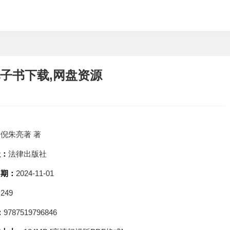
电子书下载,网盘资源
：
倪朱亮著 著
社：
法律出版社
日期：
2024-11-01
：
249
：
9787519796846