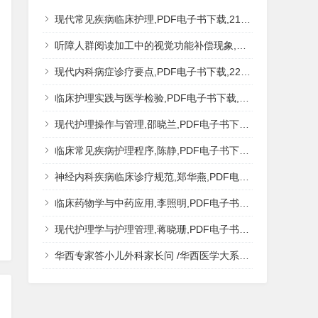
现代常见疾病临床护理,PDF电子书下载,217MB,网盘资源
听障人群阅读加工中的视觉功能补偿现象,秦钊,PDF电子书下载,网盘资源
现代内科病症诊疗要点,PDF电子书下载,223MB,网盘资源
临床护理实践与医学检验,PDF电子书下载,193MB,网盘资源
现代护理操作与管理,邵晓兰,PDF电子书下载,242MB,网盘资源
临床常见疾病护理程序,陈静,PDF电子书下载,185MB,网盘资源
神经内科疾病临床诊疗规范,郑华燕,PDF电子书下载,188MB,网盘资源
临床药物学与中药应用,李照明,PDF电子书下载,202MB,网盘资源
现代护理学与护理管理,蒋晓珊,PDF电子书下载,223MB,网盘资源
华西专家答小儿外科家长问 /华西医学大系?医学科普,PDF电子书网盘下载