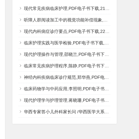
现代常见疾病临床护理,PDF电子书下载,217MB,网盘资源
听障人群阅读加工中的视觉功能补偿现象,秦钊,PDF电子书下载,网盘资源
现代内科病症诊疗要点,PDF电子书下载,223MB,网盘资源
临床护理实践与医学检验,PDF电子书下载,193MB,网盘资源
现代护理操作与管理,邵晓兰,PDF电子书下载,242MB,网盘资源
临床常见疾病护理程序,陈静,PDF电子书下载,185MB,网盘资源
神经内科疾病临床诊疗规范,郑华燕,PDF电子书下载,188MB,网盘资源
临床药物学与中药应用,李照明,PDF电子书下载,202MB,网盘资源
现代护理学与护理管理,蒋晓珊,PDF电子书下载,223MB,网盘资源
华西专家答小儿外科家长问 /华西医学大系?医学科普,PDF电子书网盘下载