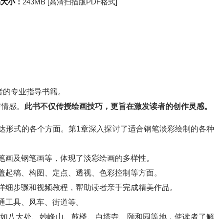
书大小：
243MB [高清扫描版PDF格式]
者的专业指导书籍。
与情感。
此书不仅传授绘画技巧，更旨在激发读者的创作灵感。
达形式的各个方面。第1章深入探讨了适合钢笔淡彩绘制的各种
笔画及钢笔画等，体现了淡彩绘画的多样性。
盖起稿、构图、定点、透视、色彩控制等方面。
详细步骤和视频教程，帮助读者亲手完成精美作品。
通工具、风车、街道等。
，如八大处、妙峰山、鼓楼、白塔寺、颐和园等地，使读者了解