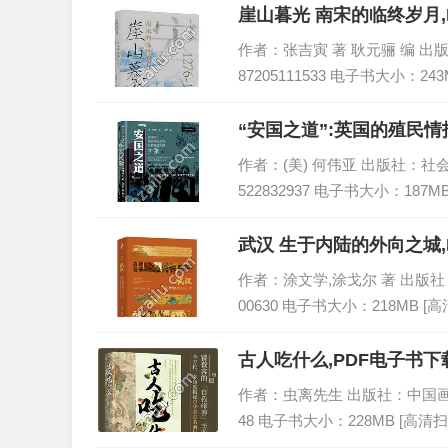
崖山暮光 南宋的临终岁月,
作者：张吉寅 著 耿元骊 编 出版社
87205111533 电子书大小：243
“安国之道”:英国的殖民情
作者：(美) 何伟亚 出版社：社会科
522832937 电子书大小：187M
武汉 生于内陆的外向之城,
作者：涂文学,涂戈尔 著 出版社：团结
00630 电子书大小：218MB [
古人吃什么,PDF电子书下载
作者：虫离先生 出版社：中国画报出版
48 电子书大小：228MB [高清