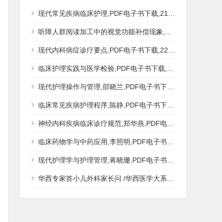
现代常见疾病临床护理,PDF电子书下载,217MB,网盘资源
听障人群阅读加工中的视觉功能补偿现象,秦钊,PDF电子书下载,网盘资源
现代内科病症诊疗要点,PDF电子书下载,223MB,网盘资源
临床护理实践与医学检验,PDF电子书下载,193MB,网盘资源
现代护理操作与管理,邵晓兰,PDF电子书下载,242MB,网盘资源
临床常见疾病护理程序,陈静,PDF电子书下载,185MB,网盘资源
神经内科疾病临床诊疗规范,郑华燕,PDF电子书下载,188MB,网盘资源
临床药物学与中药应用,李照明,PDF电子书下载,202MB,网盘资源
现代护理学与护理管理,蒋晓珊,PDF电子书下载,223MB,网盘资源
华西专家答小儿外科家长问 /华西医学大系?医学科普,PDF电子书网盘下载