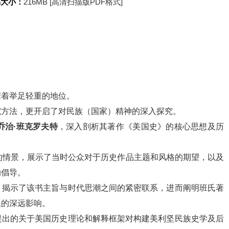
书大小：
216MB [高清扫描版PDF格式]
据着举足轻重的地位。
究方法，更开启了对民族（国家）精神的深入探究。
乔治·班克罗夫特
，深入剖析其著作《美国史》的核心思想及历
的情景，展示了当时公众对于历史作品主题和风格的期望，以及
的倡导。
，揭示了该书主旨与时代思潮之间的紧密联系，进而阐明班氏著
生的深远影响。
提出的关于美国历史理论和解释框架对构建美利坚民族史学及后