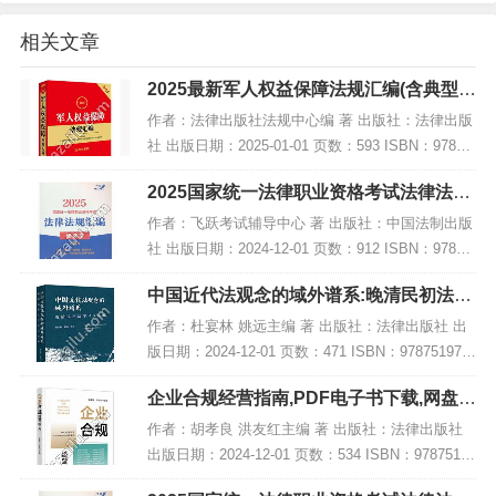
相关文章
2025最新军人权益保障法规汇编(含典型案
例),PDF下载
作者：法律出版社法规中心编 著 出版社：法律出版
社 出版日期：2025-01-01 页数：593 ISBN：97875
19798079 电子书大小：191MB [高清扫描版PDF格
2025国家统一法律职业资格考试法律法规
式] 内容...
汇编(便携本)第一卷【2025飞跃版?便…,P
作者：飞跃考试辅导中心 著 出版社：中国法制出版
DF
社 出版日期：2024-12-01 页数：912 ISBN：97875
21647723 电子书大小：256MB [高清扫描版PDF格
中国近代法观念的域外谱系:晚清民初法学
式] 内容...
译文选编,PDF下载
作者：杜宴林 姚远主编 著 出版社：法律出版社 出
版日期：2024-12-01 页数：471 ISBN：978751979
6822 电子书大小：213MB [高清扫描版PDF格式] 内
企业合规经营指南,PDF电子书下载,网盘资
容简介...
源
作者：胡孝良 洪友红主编 著 出版社：法律出版社
出版日期：2024-12-01 页数：534 ISBN：97875197
95900 电子书大小：224MB [高清扫描版PDF格式]