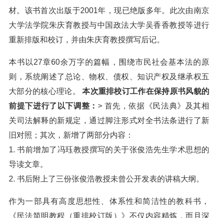
材。该书首次出版于2001年，现已绝版多年。此次由南京
大学法学院朱庆育教授与中国政法大学吴香香教授等进行
重新排版和校订，并由朱庆育教授撰写后记。
本书以27章60余万字的篇幅，围绕市民社会基本法的原
则，系统阐述了总论、物权、债权、知识产权及继承权五
大部分的核心理论。
本次重排校订工作在保持原书风貌的
前提下进行了以下调整：
> 首先，依据《民法典》及其相
关司法解释的新规定，通过脚注形式对全书法条进行了新
旧对照；其次，新增了两部分内容：
1. 书前增加了冯珏教授撰写的关于张俊浩先生学术思想的
导读文章。
2. 书后附上了三份张俊浩教授未曾公开发表的讲稿大纲。
作为一部具有高度思想性、体系性和简洁性的教科书，
《民法简明教程（重排校订版）》不仅内容精炼，而且深