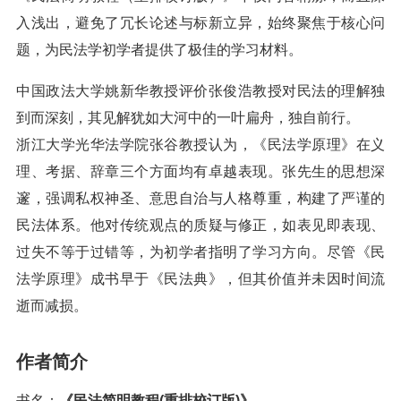
入浅出，避免了冗长论述与标新立异，始终聚焦于核心问
题，为民法学初学者提供了极佳的学习材料。
中国政法大学姚新华教授评价张俊浩教授对民法的理解独
到而深刻，其见解犹如大河中的一叶扁舟，独自前行。
浙江大学光华法学院张谷教授认为，《民法学原理》在义
理、考据、辞章三个方面均有卓越表现。张先生的思想深
邃，强调私权神圣、意思自治与人格尊重，构建了严谨的
民法体系。他对传统观点的质疑与修正，如表见即表现、
过失不等于过错等，为初学者指明了学习方向。尽管《民
法学原理》成书早于《民法典》，但其价值并未因时间流
逝而减损。
作者简介
书名：
《民法简明教程(重排校订版)》