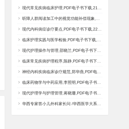
现代常见疾病临床护理,PDF电子书下载,217MB,网盘资源
听障人群阅读加工中的视觉功能补偿现象,秦钊,PDF电子书下载,网盘资源
现代内科病症诊疗要点,PDF电子书下载,223MB,网盘资源
临床护理实践与医学检验,PDF电子书下载,193MB,网盘资源
现代护理操作与管理,邵晓兰,PDF电子书下载,242MB,网盘资源
临床常见疾病护理程序,陈静,PDF电子书下载,185MB,网盘资源
神经内科疾病临床诊疗规范,郑华燕,PDF电子书下载,188MB,网盘资源
临床药物学与中药应用,李照明,PDF电子书下载,202MB,网盘资源
现代护理学与护理管理,蒋晓珊,PDF电子书下载,223MB,网盘资源
华西专家答小儿外科家长问 /华西医学大系?医学科普,PDF电子书网盘下载