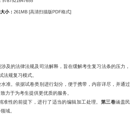
：
9787521647655
书大小：
261MB [高清扫描版PDF格式]
能涉及的法律法规及司法解释，旨在缓解考生复习法条的压力，
考试法规复习模式。
业水准。依据试卷类别进行划分，便于携带，内容详尽，并通过
，致力于为考生提供更优质的服务。
精准性的前提下，进行了适当的编辑加工处理。
第三卷
涵盖民
等领域。