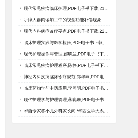
现代常见疾病临床护理,PDF电子书下载,217MB,网盘资源
听障人群阅读加工中的视觉功能补偿现象,秦钊,PDF电子书下载,网盘资源
现代内科病症诊疗要点,PDF电子书下载,223MB,网盘资源
临床护理实践与医学检验,PDF电子书下载,193MB,网盘资源
现代护理操作与管理,邵晓兰,PDF电子书下载,242MB,网盘资源
临床常见疾病护理程序,陈静,PDF电子书下载,185MB,网盘资源
神经内科疾病临床诊疗规范,郑华燕,PDF电子书下载,188MB,网盘资源
临床药物学与中药应用,李照明,PDF电子书下载,202MB,网盘资源
现代护理学与护理管理,蒋晓珊,PDF电子书下载,223MB,网盘资源
华西专家答小儿外科家长问 /华西医学大系?医学科普,PDF电子书网盘下载