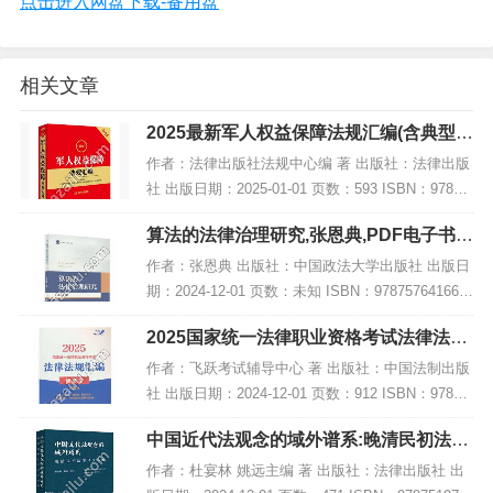
点击进入网盘下载-备用盘
相关文章
2025最新军人权益保障法规汇编(含典型案
例),PDF下载
作者：法律出版社法规中心编 著 出版社：法律出版
社 出版日期：2025-01-01 页数：593 ISBN：97875
19798079 电子书大小：191MB [高清扫描版PDF格
算法的法律治理研究,张恩典,PDF电子书下
式] 内容...
载,网盘资源
作者：张恩典 出版社：中国政法大学出版社 出版日
期：2024-12-01 页数：未知 ISBN：978757641668
8 电子书大小：185MB [高清扫描版PDF格式] 内容
2025国家统一法律职业资格考试法律法规
简介 202...
汇编(便携本)第一卷【2025飞跃版?便…,P
作者：飞跃考试辅导中心 著 出版社：中国法制出版
DF
社 出版日期：2024-12-01 页数：912 ISBN：97875
21647723 电子书大小：256MB [高清扫描版PDF格
中国近代法观念的域外谱系:晚清民初法学
式] 内容...
译文选编,PDF下载
作者：杜宴林 姚远主编 著 出版社：法律出版社 出