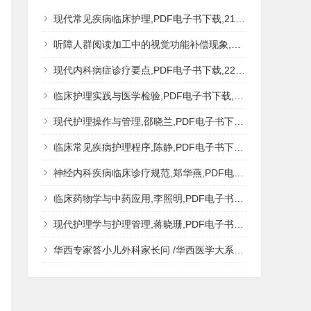
现代常见疾病临床护理,PDF电子书下载,217MB,网盘资源
听障人群阅读加工中的视觉功能补偿现象,秦钊,PDF电子书下载,网盘资源
现代内科病症诊疗要点,PDF电子书下载,223MB,网盘资源
临床护理实践与医学检验,PDF电子书下载,193MB,网盘资源
现代护理操作与管理,邵晓兰,PDF电子书下载,242MB,网盘资源
临床常见疾病护理程序,陈静,PDF电子书下载,185MB,网盘资源
神经内科疾病临床诊疗规范,郑华燕,PDF电子书下载,188MB,网盘资源
临床药物学与中药应用,李照明,PDF电子书下载,202MB,网盘资源
现代护理学与护理管理,蒋晓珊,PDF电子书下载,223MB,网盘资源
华西专家答小儿外科家长问 /华西医学大系?医学科普,PDF电子书网盘下载