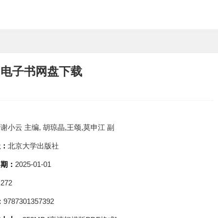
F电子书网盘下载
：
谢小云 主编, 胡琼晶,王颂,莫申江 副
社：
北京大学出版社
日期：
2025-01-01
：
272
：
9787301357392