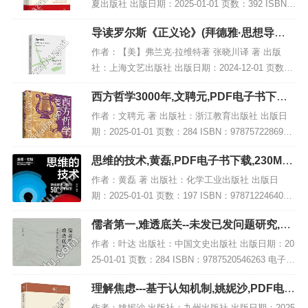
夏出版社 出版日期：2025-01-01 页数：392 ISBN：
9787522207469 电子书大小：180MB [高清扫描版P
导读罗尔斯《正义论》(拜德雅·思想导读),
DF...
PDF电子书下载
作者：【美】弗兰克·拉维特著 张晓川译 著 出版
社：上海文艺出版社 出版日期：2024-12-01 页数：
228 ISBN：9787532191062 电子书大小：199MB
西方哲学3000年,文聘元,PDF电子书下载,
[高清扫描版PDF...
网盘资源
作者：文聘元 著 出版社：浙江教育出版社 出版日
期：2025-01-01 页数：284 ISBN：9787572286902
电子书大小：226MB [高清扫描版PDF格式] 内容简
思维的技术,黄磊,PDF电子书下载,230MB,
介 在著...
网盘资源
作者：黄磊 著 出版社：化学工业出版社 出版日
期：2025-01-01 页数：197 ISBN：9787122464064
电子书大小：230MB [高清扫描版PDF格式] 内容简
儒者第一,难透底关--未发已发问题研究,PD
介 在追求...
F电子书下载
作者：叶达 出版社：中国文史出版社 出版日期：20
25-01-01 页数：284 ISBN：9787520546263 电子书
大小：220MB [高清扫描版PDF格式] 内容简介 书
理解焦虑---基于认知机制,姚妮沙,PDF电子
名：《儒...
书网盘下载
作者：姚妮沙 出版社：九州出版社 出版日期：2025