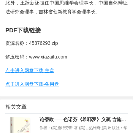
此外，王跃新还担任中国思维学会理事长，中国自然辩证
法研究会理事，吉林省创新教育学会理事长。
PDF下载链接
资源名称：45376293.zip
解压密码：www.xiazailu.com
点击进入网盘下载-主盘
点击进入网盘下载-备用盘
相关文章
论僭政——色诺芬《希耶罗》义疏 含施特
劳斯与科耶夫通信集,PDF下载
作者：(美)施特劳斯 著 (美)古热维奇,(美 出版社：华