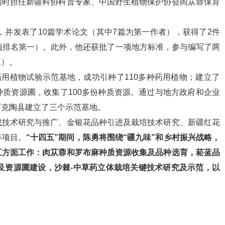
同时担任新疆科协科普专家、中国野生植物保护协会肉苁蓉保育
，并发表了10篇学术论文（其中7篇为第一作者），获得了2件
项排名第一）。此外，他还获批了一项地方标准，参与编写了两
三）。
药用植物试验示范基地，成功引种了110多种药用植物；建立了
质资源圃，收集了100多份种质资源。通过与地方政府和企业
阿克陶县建立了三个示范基地。
成技术研究与推广、金银花品种引进及栽培技术研究、新疆红花
等项目。
“十四五”期间，陈勇将围绕“疆九味”和乡村振兴战略，
五方面工作：肉苁蓉和罗布麻种质资源收集及品种选育，菘蓝品
及资源圃建设，沙棘-中草药立体栽培关键技术研究及示范，以