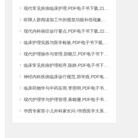
现代常见疾病临床护理,PDF电子书下载,217MB,网盘资源
听障人群阅读加工中的视觉功能补偿现象,秦钊,PDF电子书下载,网盘资源
现代内科病症诊疗要点,PDF电子书下载,223MB,网盘资源
临床护理实践与医学检验,PDF电子书下载,193MB,网盘资源
现代护理操作与管理,邵晓兰,PDF电子书下载,242MB,网盘资源
临床常见疾病护理程序,陈静,PDF电子书下载,185MB,网盘资源
神经内科疾病临床诊疗规范,郑华燕,PDF电子书下载,188MB,网盘资源
临床药物学与中药应用,李照明,PDF电子书下载,202MB,网盘资源
现代护理学与护理管理,蒋晓珊,PDF电子书下载,223MB,网盘资源
华西专家答小儿外科家长问 /华西医学大系?医学科普,PDF电子书网盘下载