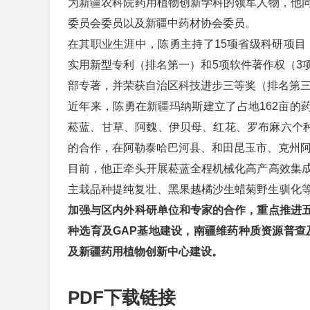
为新疆农科院药用植物创新学科的领军人物，他
委员会委员以及新疆中药材协会委员。
在其职业生涯中，陈勇主持了15项省级科研项目
实用新型专利（排名第一）和5项软件著作权（3
部专著，并荣获自治区科技进步三等奖（排名第
近年来，陈勇在新疆玛纳斯建立了占地162亩的
菘蓝、甘草、阿魏、伊贝母、红花、罗布麻六个种
的合作，在阿勒泰哈巴河县、和田昆玉市、克州
目前，他正牵头开展菘蓝全程机械化高产高效集
主栽品种提纯复壮、黑果越橘沙生蜡菊野生驯化
加强与区内外科研单位和专家的合作，重点推进
种选育及GAP基地建设，南疆维药种质资源普查
及新疆药用植物创新中心建设。
PDF下载链接