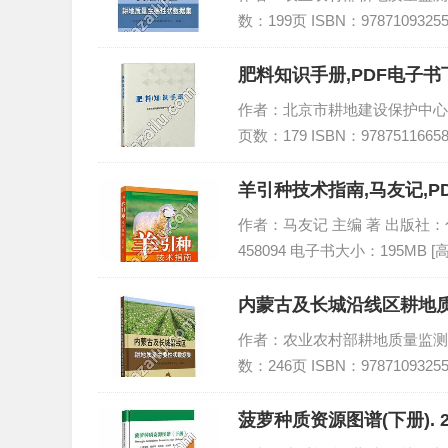
数：199页 ISBN：978710932
肥料知识手册,PDF电子书下
作者：北京市耕地建设保护中心编著
页数：179 ISBN：978751166
羊引种技术指南,马友记,P
作者：马友记 主编 著 出版社：化学工
458094 电子书大小：195MB [
内蒙古及长城沿线区耕地质
作者：农业农村部耕地质量监测保护
数：246页 ISBN：978710932
菠萝种质资源图谱(下册). 2