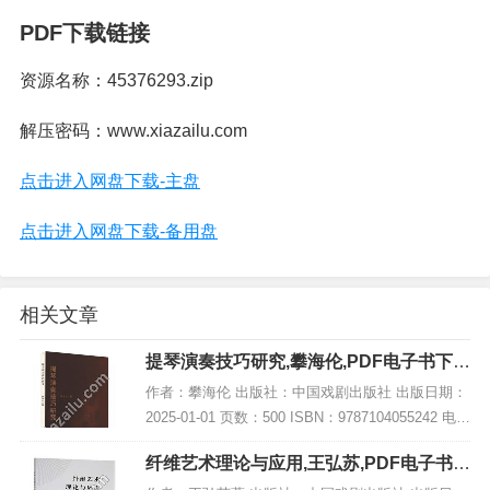
PDF下载链接
资源名称：45376293.zip
解压密码：www.xiazailu.com
点击进入网盘下载-主盘
点击进入网盘下载-备用盘
相关文章
提琴演奏技巧研究,攀海伦,PDF电子书下
载,网盘资源
作者：攀海伦 出版社：中国戏剧出版社 出版日期：
2025-01-01 页数：500 ISBN：9787104055242 电子
书大小：178MB [高清扫描版PDF格式] 内容简介 弦
纤维艺术理论与应用,王弘苏,PDF电子书下
乐演奏...
载,网盘资源