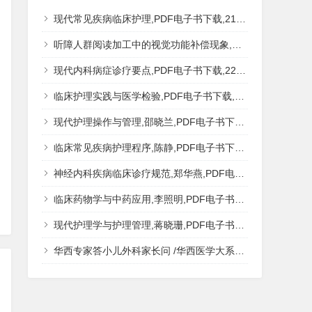
现代常见疾病临床护理,PDF电子书下载,217MB,网盘资源
听障人群阅读加工中的视觉功能补偿现象,秦钊,PDF电子书下载,网盘资源
现代内科病症诊疗要点,PDF电子书下载,223MB,网盘资源
临床护理实践与医学检验,PDF电子书下载,193MB,网盘资源
现代护理操作与管理,邵晓兰,PDF电子书下载,242MB,网盘资源
临床常见疾病护理程序,陈静,PDF电子书下载,185MB,网盘资源
神经内科疾病临床诊疗规范,郑华燕,PDF电子书下载,188MB,网盘资源
临床药物学与中药应用,李照明,PDF电子书下载,202MB,网盘资源
现代护理学与护理管理,蒋晓珊,PDF电子书下载,223MB,网盘资源
华西专家答小儿外科家长问 /华西医学大系?医学科普,PDF电子书网盘下载