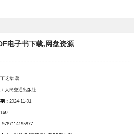
DF电子书下载,网盘资源
：
丁芝华 著
社：
人民交通出版社
日期：
2024-11-01
：
160
：
9787114195877