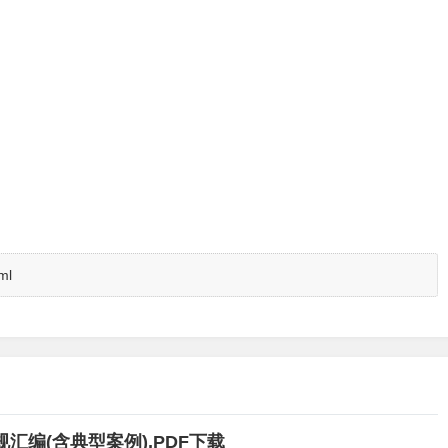
ml
汇编(含典型案例),PDF下载