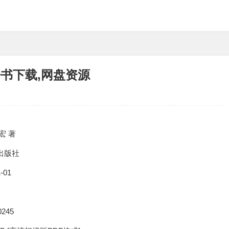
子书下载,网盘资源
宏 著
出版社
1-01
0245