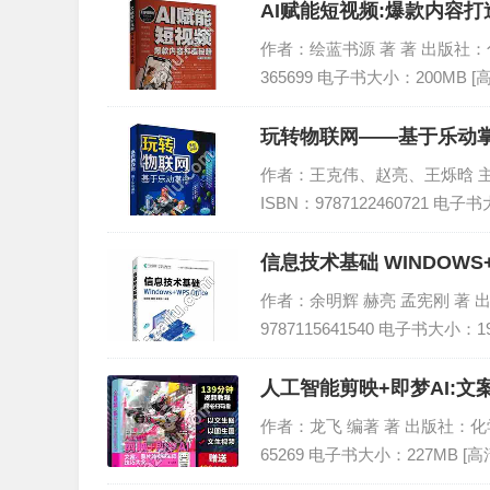
AI赋能短视频:爆款内容打
作者：绘蓝书源 著 著 出版社：化学工
365699 电子书大小：200MB [
玩转物联网——基于乐动掌
作者：王克伟、赵亮、王烁晗 主编 
ISBN：9787122460721 电子
信息技术基础 WINDOWS+W
作者：余明辉 赫亮 孟宪刚 著 出版
9787115641540 电子书大小：1
人工智能剪映+即梦AI:文
作者：龙飞 编著 著 出版社：化学工业
65269 电子书大小：227MB [