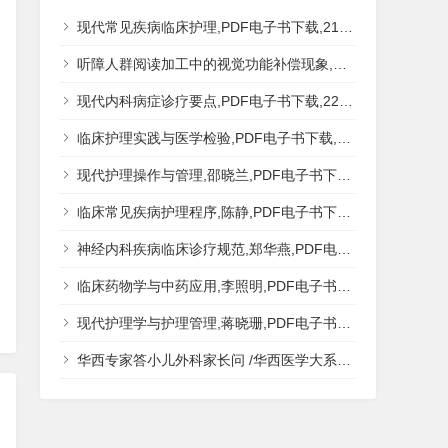
现代常见疾病临床护理,PDF电子书下载,217MB,网盘资源
听障人群阅读加工中的视觉功能补偿现象,秦钊,PDF电子书下载,网盘资源
现代内科病症诊疗要点,PDF电子书下载,223MB,网盘资源
临床护理实践与医学检验,PDF电子书下载,193MB,网盘资源
现代护理操作与管理,邵晓兰,PDF电子书下载,242MB,网盘资源
临床常见疾病护理程序,陈静,PDF电子书下载,185MB,网盘资源
神经内科疾病临床诊疗规范,郑华燕,PDF电子书下载,188MB,网盘资源
临床药物学与中药应用,李照明,PDF电子书下载,202MB,网盘资源
现代护理学与护理管理,蒋晓珊,PDF电子书下载,223MB,网盘资源
华西专家答小儿外科家长问 /华西医学大系?医学科普,PDF电子书网盘下载