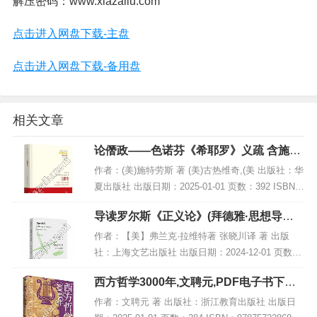
解压密码：www.xiazailu.com
点击进入网盘下载-主盘
点击进入网盘下载-备用盘
相关文章
论僭政——色诺芬《希耶罗》义疏 含施特
劳斯与科耶夫通信集,PDF下载
作者：(美)施特劳斯 著 (美)古热维奇,(美 出版社：华
夏出版社 出版日期：2025-01-01 页数：392 ISBN：
9787522207469 电子书大小：180MB [高清扫描版P
导读罗尔斯《正义论》(拜德雅·思想导读),
DF...
PDF电子书下载
作者：【美】弗兰克·拉维特著 张晓川译 著 出版
社：上海文艺出版社 出版日期：2024-12-01 页数：
228 ISBN：9787532191062 电子书大小：199MB
西方哲学3000年,文聘元,PDF电子书下载,
[高清扫描版PDF...
网盘资源
作者：文聘元 著 出版社：浙江教育出版社 出版日