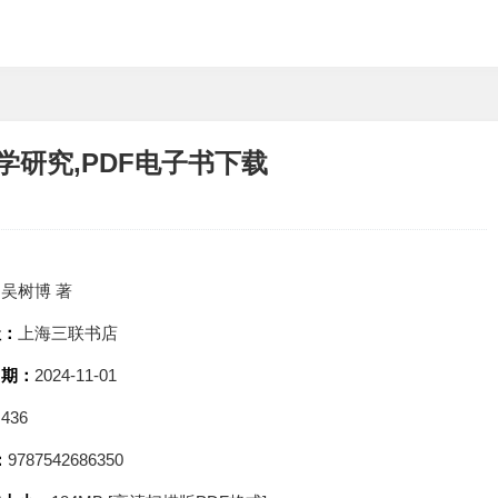
学研究,PDF电子书下载
：
吴树博 著
社：
上海三联书店
日期：
2024-11-01
：
436
：
9787542686350