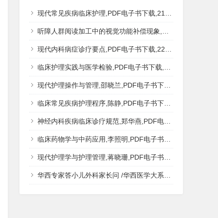
现代常见疾病临床护理,PDF电子书下载,217MB,网盘资源
听障人群阅读加工中的视觉功能补偿现象,秦钊,PDF电子书下载,网盘资源
现代内科病症诊疗要点,PDF电子书下载,223MB,网盘资源
临床护理实践与医学检验,PDF电子书下载,193MB,网盘资源
现代护理操作与管理,邵晓兰,PDF电子书下载,242MB,网盘资源
临床常见疾病护理程序,陈静,PDF电子书下载,185MB,网盘资源
神经内科疾病临床诊疗规范,郑华燕,PDF电子书下载,188MB,网盘资源
临床药物学与中药应用,李照明,PDF电子书下载,202MB,网盘资源
现代护理学与护理管理,蒋晓珊,PDF电子书下载,223MB,网盘资源
华西专家答小儿外科家长问 /华西医学大系?医学科普,PDF电子书网盘下载