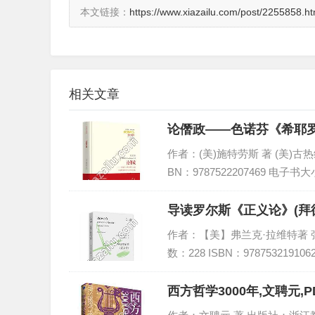
本文链接：
https://www.xiazailu.com/post/2255858.ht
相关文章
论僭政——色诺芬《希耶罗
作者：(美)施特劳斯 著 (美)古热维
BN：9787522207469 电子书大
导读罗尔斯《正义论》(拜德
作者：【美】弗兰克·拉维特著 张晓
数：228 ISBN：9787532191
西方哲学3000年,文聘元,