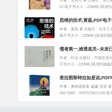
作者：文聘元 著 出版社：浙江教育出版
02 电子书大小：226MB [高清扫
思维的技术,黄磊,PDF电子
作者：黄磊 著 出版社：化学工业出版社
电子书大小：230MB [高清扫描版
儒者第一,难透底关--未发
作者：叶达 出版社：中国文史出版社 出
子书大小：220MB [高清扫描版P
查拉图斯特拉如是说,PDF
作者：弗里德里希·威廉·尼采 著 
456 ISBN：9787572621109