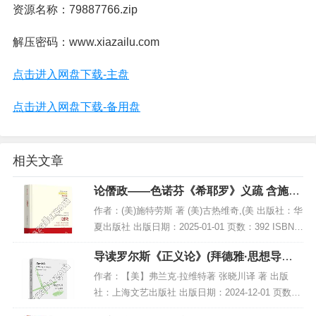
资源名称：79887766.zip
解压密码：www.xiazailu.com
点击进入网盘下载-主盘
点击进入网盘下载-备用盘
相关文章
论僭政——色诺芬《希耶罗》义疏 含施特
劳斯与科耶夫通信集,PDF下载
作者：(美)施特劳斯 著 (美)古热维奇,(美 出版社：华
夏出版社 出版日期：2025-01-01 页数：392 ISBN：
9787522207469 电子书大小：180MB [高清扫描版P
导读罗尔斯《正义论》(拜德雅·思想导读),
DF...
PDF电子书下载
作者：【美】弗兰克·拉维特著 张晓川译 著 出版
社：上海文艺出版社 出版日期：2024-12-01 页数：
228 ISBN：9787532191062 电子书大小：199MB