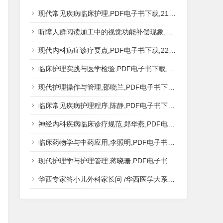
现代常见疾病临床护理,PDF电子书下载,217MB,网盘资源
听障人群阅读加工中的视觉功能补偿现象,秦钊,PDF电子书下载,网盘资源
现代内科病症诊疗要点,PDF电子书下载,223MB,网盘资源
临床护理实践与医学检验,PDF电子书下载,193MB,网盘资源
现代护理操作与管理,邵晓兰,PDF电子书下载,242MB,网盘资源
临床常见疾病护理程序,陈静,PDF电子书下载,185MB,网盘资源
神经内科疾病临床诊疗规范,郑华燕,PDF电子书下载,188MB,网盘资源
临床药物学与中药应用,李照明,PDF电子书下载,202MB,网盘资源
现代护理学与护理管理,蒋晓珊,PDF电子书下载,223MB,网盘资源
华西专家答小儿外科家长问 /华西医学大系?医学科普,PDF电子书网盘下载