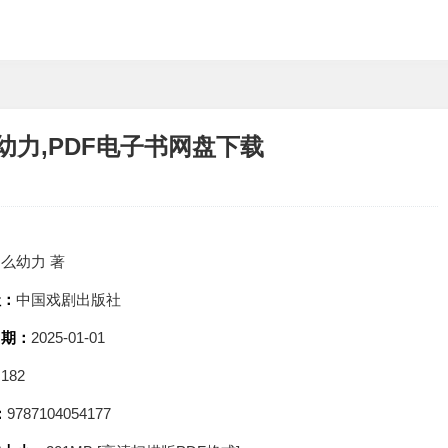
幼力,PDF电子书网盘下载
：
么幼力 著
社：
中国戏剧出版社
日期：
2025-01-01
：
182
：
9787104054177